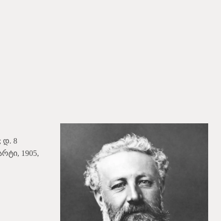
 დ. 8
რტი, 1905,