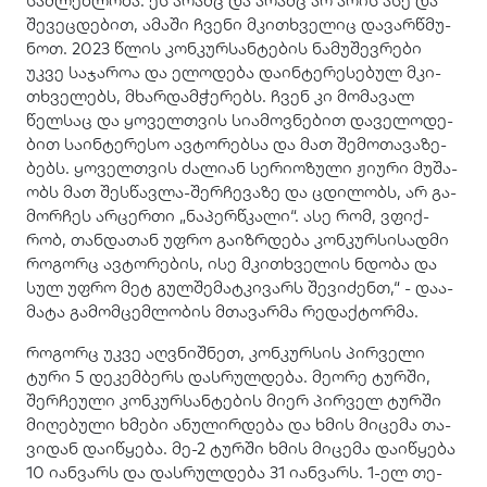
საძ­ლებ­ლო­ბა. ეს არამც და არამც არ არის ასე და
შე­ვეც­დე­ბით, ამა­ში ჩვე­ნი მკი­თხვე­ლიც და­ვარ­წმუ­
ნოთ. 2023 წლის კონ­კურ­სან­ტე­ბის ნა­მუ­შევ­რე­ბი
უკვე სა­ჯა­როა და ელო­დე­ბა და­ინ­ტე­რე­სე­ბულ მკი­
თხვე­ლებს, მხარ­დამ­ჭე­რებს. ჩვენ კი მო­მა­ვალ
წელ­საც და ყო­ველ­თვის სი­ა­მოვ­ნე­ბით და­ვე­ლო­დე­
ბით სა­ინ­ტე­რე­სო ავ­ტო­რებ­სა და მათ შე­მო­თა­ვა­ზე­
ბებს. ყო­ველ­თვის ძა­ლი­ან სე­რი­ო­ზუ­ლი ჟი­უ­რი მუ­შა­
ობს მათ შეს­წავ­ლა-შერ­ჩე­ვა­ზე და ცდი­ლობს, არ გა­
მორ­ჩეს არ­ცერ­თი „ნა­პერ­წკა­ლი“. ასე რომ, ვფიქ­
რობ, თან­და­თან უფრო გა­იზ­რდე­ბა კონ­კურ­სი­სად­მი
რო­გორც ავ­ტო­რე­ბის, ისე მკი­თხვე­ლის ნდო­ბა და
სულ უფრო მეტ გულ­შე­მატ­კი­ვარს შე­ვი­ძენთ,“ - და­ა­
მა­ტა გა­მომ­ცემ­ლო­ბის მთა­ვარ­მა რე­დაქ­ტორ­მა.
რო­გორც უკვე აღ­ვნიშ­ნეთ, კონ­კურ­სის პირ­ვე­ლი
ტური 5 დე­კემ­ბერს დას­რულ­დე­ბა. მე­ო­რე ტურ­ში,
შერ­ჩე­უ­ლი კონ­კურ­სან­ტე­ბის მიერ პირ­ველ ტურ­ში
მი­ღე­ბუ­ლი ხმე­ბი ანუ­ლირ­დე­ბა და ხმის მი­ცე­მა თა­
ვი­დან და­ი­წყე­ბა. მე-2 ტურ­ში ხმის მი­ცე­მა და­ი­წყე­ბა
10 იან­ვარს და დას­რულ­დე­ბა 31 იან­ვარს. 1-ელ თე­