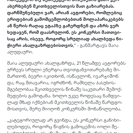
ახერ­ხე­ბენ მკი­თხვე­ლის­თვის მათ გა­ზი­ა­რე­ბას.
დარ­წმუ­ნე­ბუ­ლი ვარ, არი­ან ავ­ტო­რე­ბი, რომ­ლე­ბიც
ერი­დე­ბი­ან გა­მომ­ცემ­ლო­ბებ­თან მო­ლა­პა­რა­კე­ბებს
ან წე­რის რა­ღაც ეტაპ­ზე გა­ჩერ­დნენ და აზრს ვერ
ხე­და­ვენ, რომ და­ას­რუ­ლონ. ეს კონ­კურ­სი მათ­თვი­
საც არის, ისე­ვე, რო­გორც სრუ­ლი­ად ახალ­ბე­და ნი­
ჭი­ე­რი ახალ­გაზ­რდე­ბის­თვის
,“ - გან­მარ­ტავს მაია
ალუ­და­უ­რი.
მაია ალუ­და­უ­რი ახალ­გაზ­რდა, 21 წლამ­დე ავ­ტო­რებს
ურ­ჩევს სრუ­ლი ენერ­გია თვით­გან­ვი­თა­რე­ბა­ზე მი­
მარ­თონ, ბევ­რი იკი­თხონ, ის­წავ­ლონ, ივარ­ჯი­შონ
და, რაც მთა­ვა­რია, იგ­რძნონ, რამ­ხე­ლა პა­სუ­ხის­
მგებ­ლო­ბაა მკი­თხვე­ლის წი­ნა­შე სა­კუ­თა­რი შე­მოქ­
მე­დე­ბის გა­მო­ტა­ნა. ხოლო უკვე რო­დე­საც ნამ­დვი­
ლად მზად იქ­ნე­ბი­ან მკი­თხვე­ლის წი­ნა­შე წარ­დგო­
მის­თვის, მერე მი­ი­ღონ კონ­კურ­სში მო­ნა­წი­ლე­ო­ბა.
„კა­ტე­გო­რი­უ­ლად არ გვინ­და, ეს კონ­კურ­სი გა­ნი­ხი­
ლე­ბო­დეს, რო­გორც წიგ­ნის გა­მო­ცე­მის იოლი შე­