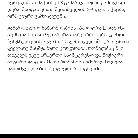
ბერ­ვალს კი მაქ­სი­მუმ 3 გა­მარ­ჯვე­ბუ­ლი გა­მო­ცხად­
დე­ბა. მათ­გან ერთი მკი­თხვე­ლის რჩე­უ­ლი იქ­ნე­ბა,
ორს ჟი­უ­რი გა­მო­ავ­ლენს.
გა­მარ­ჯვე­ბულ ნა­წარ­მო­ე­ბებს „პა­ლიტ­რა L“ გა­მოს­
ცემს და მის პო­პუ­ლა­რი­ზა­ცი­ა­ზე იზ­რუ­ნებს. „გახ­დი
ბესტსე­ლე­რის ავ­ტო­რი“ სა­ქარ­თვე­ლო­ში ერთ-ერთი
ყვე­ლა­ზე მას­შტა­ბუ­რი კონ­კურ­სია, რო­მელ­მაც მკი­
თხველს უკვე არა­ერ­თი სა­ინ­ტე­რე­სო და ნი­ჭი­ე­რი
ავ­ტო­რი გა­აც­ნო. მათი რო­მა­ნე­ბი ხში­რად ხვდე­ბა
გა­მომ­ცემ­ლო­ბის ბესტსე­ლერ წიგ­ნებ­ში.