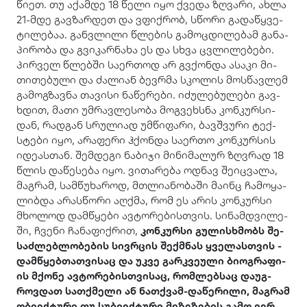
წი­ეთ. თუ აქამ­დე 18 წელი იყო ქვე­და ზღვა­რი, ახლა
21-მდე გავ­ზარ­დეთ და ვფიქ­რობ, სწო­რი გა­და­წყვე­
ტი­ლე­ბაა. გან­ვლი­ლი წლე­ბის გა­მოც­დი­ლე­ბამ გა­ნა­
პი­რო­ბა და გვი­კარ­ნა­ხა ეს და სხვა ცვლი­ლე­ბე­ბი.
პირ­ველ წლებ­ში სა­ერ­თოდ არ გვქონ­და ასა­კი მი­
თი­თე­ბუ­ლი და ძა­ლი­ან ბევ­რმა სკო­ლის მოს­წავ­ლემ
გა­მოგ­ზავ­ნა თა­ვი­სი ნა­წე­რე­ბი. იძუ­ლე­ბუ­ლე­ბი გავ­
ხდით, მათი უმ­რავ­ლე­სო­ბა მოგ­ვეხ­სნა კონ­კურ­სი­
დან, რად­გან სრუ­ლი­ად უმ­წი­ფა­რი, ბავ­შვუ­რი ტექ­
სტე­ბი იყო, არა­ფე­რი ჰქონ­და სა­ერ­თო კონ­კურ­სის
იდე­ას­თან. შემ­დე­გი ნა­ბი­ჯი მი­ნი­მა­ლურ ზღვრად 18
წლის და­წე­სე­ბა იყო. ვი­თა­რე­ბა ოდ­ნავ შე­იც­ვა­ლა,
მაგ­რამ, სამ­წუ­ხა­როდ, მთლი­ა­ნო­ბა­ში მა­ინც ჩა­მო­ყა­
ლიბ­და არას­წო­რი აღ­ქმა, რომ ეს არის კონ­კურ­სი
მხო­ლოდ დამ­წყე­ბი ავ­ტო­რე­ბის­თვის. სი­ნამ­დვი­ლე­
ში, ჩვე­ნი ჩა­ნა­ფიქ­რით,
კონ­კურ­სი გუ­ლის­ხმობს შე­
საძ­ლებ­ლო­ბე­ბის სივ­რცის შექ­მნას ყვე­ლას­თვის -
დამ­წყებ­თათ­ვი­საც და უკვე გარ­კვე­უ­ლი ბი­ოგ­რა­ფი­
ის მქო­ნე ავ­ტო­რე­ბის­თვი­საც, რომ­ლებ­საც და­უგ­
როვ­დათ სათ­ქმე­ლი ან ნათ­ქვამ-და­წე­რი­ლი, მაგ­რამ
ობი­ექ­ტუ­რი თუ სუ­ბი­ექ­ტუ­რი მი­ზე­ზე­ბის გამო ვერ