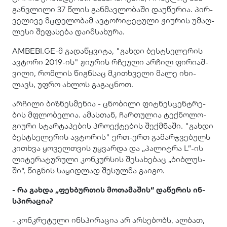
გან­ვლი­ლი 37 წლის გან­მავ­ლო­ბა­ში და­უ­წე­რია. პირ­
ვე­ლი­ვე მცდე­ლო­ბამ ავ­ტო­რი­ტე­ტუ­ლი ჟი­უ­რის უმაღ­
ლე­სი შე­ფა­სე­ბა და­იმ­სა­ხუ­რა.
AMBEBI.GE-მ გა­და­წყვი­ტა, "გახ­დი ბესტსე­ლე­რის
ავ­ტო­რი 2019-ის" ჟი­უ­რის რჩე­უ­ლი არ­ჩილ ფი­რი­აშ­
ვი­ლი, რომ­ლის წიგნ­საც მკი­თხვე­ლი მალე იხი­
ლავს, უფრო ახ­ლოს გა­გაც­ნოთ.
არ­ჩი­ლი ბიზ­ნეს­მე­ნია - ცნო­ბი­ლი ფიტ­ნეს­ცენ­ტრე­
ბის მფლო­ბე­ლია. ამას­თან, ჩარ­თუ­ლია ტექ­ნო­ლო­
გი­უ­რი სტარ­ტა­პე­ბის პრო­ექ­ტე­ბის შექ­მნა­ში. "გახ­დი
ბესტსე­ლე­რის ავ­ტო­რის" ერთ-ერთ გა­მარ­ჯვე­ბულს
კი­თხვა ყო­ველ­თვის უყ­ვარ­და და „პა­ლიტ­რა L”-ის
ლი­ტე­რა­ტუ­რუ­ლი კონ­კურ­სის შე­სა­ხე­ბაც „ბიბ­ლუს­
ში“, წიგ­ნის სა­ყიდ­ლად შე­სულ­მა გა­ი­გო.
- რა გახ­და „ფეხ­ბურ­თის მო­თა­მა­შის“ და­წე­რის ინ­
სპი­რა­ცია?
- კონ­კრე­ტუ­ლი ინ­სპი­რა­ცია არ არ­სე­ბობს, ალ­ბათ,