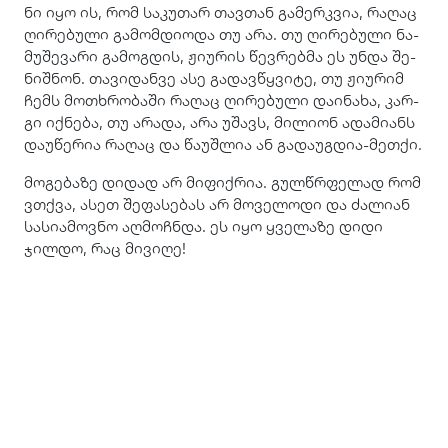
ნი იყო ის, რომ სა­კუ­თარ თავ­თან გა­მერ­კვია, რა­ღაც
ღი­რე­ბუ­ლი გა­მომ­დი­ო­და თუ არა. თუ ღი­რე­ბუ­ლი ნა­
მუ­შე­ვა­რი გა­მოგ­დის, ჟი­უ­რის წევ­რებ­მა ეს უნდა შე­
ნიშ­ნონ. თა­ვი­დან­ვე ასე გა­დავ­წყვი­ტე, თუ ჟი­უ­რიმ
ჩემს მო­თხრო­ბა­ში რა­ღაც ღი­რე­ბუ­ლი და­ი­ნა­ხა, კარ­
გი იქ­ნე­ბა, თუ არა­და, არა უშავს, მი­ლი­ონ ადა­მი­ანს
და­უ­წე­რია რა­ღაც და წა­უშ­ლია ან გა­და­უგ­დია-მეთ­ქი.
მო­გე­ბა­ზე დი­დად არ მი­ფიქ­რია. გულ­წრფე­ლად რომ
ვთქვა, ასეთ შე­ფა­სე­ბას არ მო­ვე­ლო­დი და ძა­ლი­ან
სა­სი­ა­მოვ­ნო აღ­მოჩ­ნდა. ეს იყო ყვე­ლა­ზე დიდი
ჯილ­დო, რაც მი­ვი­ღე!