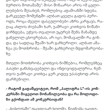
ბურ­თის მო­თა­მა­შე“. მისი ში­ნა­არ­სი არის იმ ცვლი­
ლე­ბე­ბის შე­სა­ხებ, რომ­ლე­ბიც ადა­მი­ან­ში ხდე­ბა.
გარ­კვე­ულ მო­მენ­ტში ალ­ბათ ყვე­ლა გა­დის პე­რი­
ოდს, როცა ძვე­ლი ფა­სე­უ­ლო­ბე­ბი აზრს კარ­გავს, რა­
ღაც ახ­ლის ძი­ე­ბა­ში ხარ, უამ­რა­ვი კი­თხვის ნი­შა­ნი
გიჩ­ნდე­ბა, ეჭ­ვის თვა­ლით უყუ­რებ შენს მა­ნამ­დე
გან­ვლილ ცხოვ­რე­ბას, არ იცი, მო­მა­ვალ­ში რა გინ­
და, და სა­დღაც შუ­ა­ში ხარ გა­ჩხე­რი­ლი. ალ­ბათ ამა­
ზეა ეს მო­თხრო­ბა - შუ­ა­ში გა­ჩხე­რილ მდგო­მა­რე­ო­ბა­
ზე.
მთე­ლი მო­თხრო­ბა კი­თხვის ნიშ­ნე­ბია, რომ­ლებ­ზეც
პა­სუ­ხი გან­სხვა­ვე­ბუ­ლი და ინ­დი­ვი­დუ­ა­ლუ­რია. ჩემ­
თვის უამ­რა­ვი კი­თხვა ჯერ კი­დევ უპა­სუ­ხოდ არის
დარ­ჩე­ნი­ლი.
- რა­ტომ გა­და­წყვი­ტეთ, რომ „პა­ლიტ­რა L”-ის კონ­
კურ­სში მი­გე­ღოთ მო­ნა­წი­ლე­ო­ბა და რა მო­ლო­დი­
ნი გქონ­დათ ამ კონ­კურ­სი­დან?
- „ბიბ­ლუს­ში“ დავ­დი­ვარ ხოლ­მე, წიგ­ნებს ვყი­დუ­