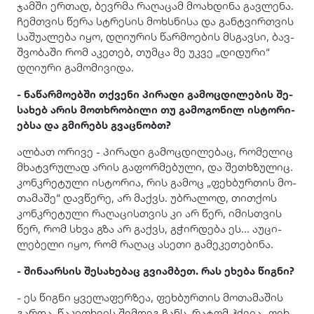
ჯამ­ში ერ­თად, ბევ­რმა რა­ღა­ცამ მო­ახ­დი­ნა გავ­ლე­ნა.
ჩემ­თვის წერა სტრე­სის მოხ­სნი­სა და გან­ტვირ­თვის
სა­შუ­ა­ლე­ბა იყო, დღი­უ­რის წარ­მო­ე­ბის მსგავ­სი, ბავ­
შვო­ბა­ში რომ აკე­თებ, თუმ­ცა მე უკვე „დი­დუ­რი“
დღი­უ­რი გა­მო­მი­ვი­და.
- ნა­წარ­მო­ებ­ში თქვე­ნი პი­რა­დი გა­მოც­დი­ლე­ბის შე­
სა­ხებ არის მო­თხრო­ბი­ლი თუ გა­მო­გო­ნილ ის­ტო­რი­
ებ­სა და გმი­რებს გვაც­ნობთ?
ალ­ბათ ორი­ვე - პი­რა­დი გა­მოც­დი­ლე­ბაც, რო­მე­ლიც
მხატ­ვრუ­ლად არის გა­ფორ­მე­ბუ­ლი, და შე­თხზუ­ლიც.
კონ­კრე­ტუ­ლი ის­ტო­რია, რის გა­მოც „ფეხ­ბურ­თის მო­
თა­მა­შე“ დავ­წე­რე, არ მაქვს. უბ­რა­ლოდ, თით­ქოს
კონ­კრე­ტუ­ლი რა­ღა­ცის­თვის კი არ წერ, იმის­თვის
წერ, რომ სხვა გზა არ გაქვს, გჭირ­დე­ბა ეს... აუ­ცი­
ლე­ბე­ლი იყო, რომ რა­ღაც ასე­თი გა­მე­კე­თე­ბი­ნა.
- ში­ნა­არ­სის შე­სა­ხე­ბაც გვი­ამ­ბეთ. რას ეხე­ბა წიგ­ნი?
- ეს წიგ­ნი ყვე­ლა­ფერ­ზეა, ფეხ­ბურ­თის მო­თა­მა­შის
გარ­და. წა­კი­თხვის შემ­დეგ ჩანს, რა­ტომ ჰქვია „ფეხ­