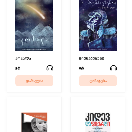
კოპალა
მიუნჰაუზენი
5₾
9₾
დამატება
დამატება